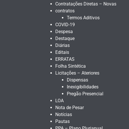
Contratações Diretas – Novas
contratos
Termos Aditivos
COVID-19
Despesa
Destaque
Diárias
Editais
ERRATAS
Folha Sintética
Licitações – Ateriores
Dispensas
Inexigibilidades
Pregão Presencial
LOA
Nota de Pesar
Notícias
Pautas
PPA – Plano Plurianual