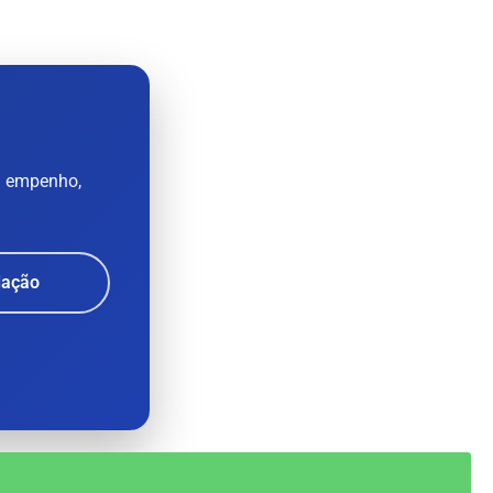
: empenho,
dação