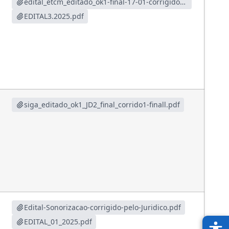
edital_etcm_editado_ok1-final-17-01-corrigido-este.pdf
EDITAL3.2025.pdf
siga_editado_ok1_JD2_final_corrido1-finall.pdf
Edital-Sonorizacao-corrigido-pelo-Juridico.pdf
EDITAL_01_2025.pdf