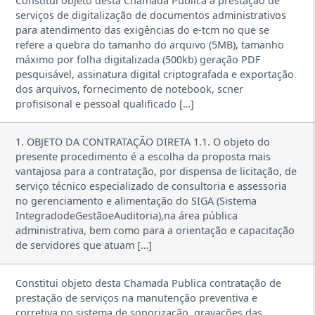
Constitui objeto desta Chamada Publica a prestação de
serviços de digitalização de documentos administrativos
para atendimento das exigências do e-tcm no que se
refere a quebra do tamanho do arquivo (5MB), tamanho
máximo por folha digitalizada (500kb) geração PDF
pesquisável, assinatura digital criptografada e exportação
dos arquivos, fornecimento de notebook, scner
profisisonal e pessoal qualificado […]
1. OBJETO DA CONTRATAÇÃO DIRETA 1.1. O objeto do
presente procedimento é a escolha da proposta mais
vantajosa para a contratação, por dispensa de licitação, de
serviço técnico especializado de consultoria e assessoria
no gerenciamento e alimentação do SIGA (Sistema
IntegradodeGestãoeAuditoria),na área pública
administrativa, bem como para a orientação e capacitação
de servidores que atuam […]
Constitui objeto desta Chamada Publica contratação de
prestação de serviços na manutenção preventiva e
corretiva no sistema de sonorização, gravações das