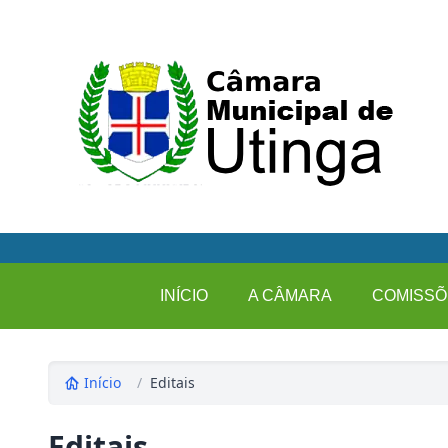
INÍCIO
A CÂMARA
COMISSÕ
Início
/
Editais
Editais