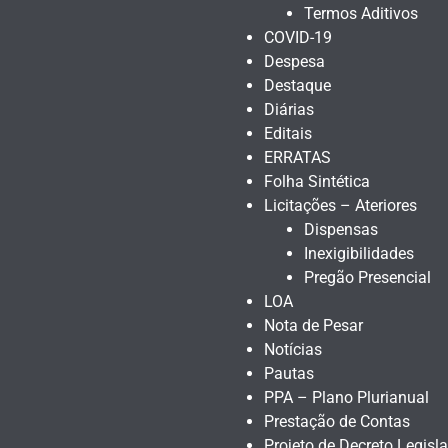
Termos Aditivos
COVID-19
Despesa
Destaque
Diárias
Editais
ERRATAS
Folha Sintética
Licitações – Ateriores
Dispensas
Inexigibilidades
Pregão Presencial
LOA
Nota de Pesar
Notícias
Pautas
PPA – Plano Plurianual
Prestação de Contas
Projeto de Decreto Legisla